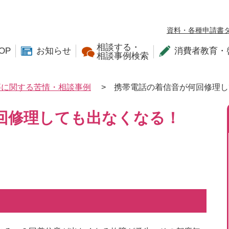
資料・各種申請書
相談する・
OP
お知らせ
消費者教育・
相談事例検索
等に関する苦情・相談事例
>
携帯電話の着信音が何回修理し
回修理しても出なくなる！