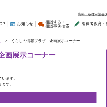
資料・各種申請書
相談する・
OP
お知らせ
消費者教育・
相談事例検索
内
>
くらしの情報プラザ 企画展示コーナー
企画展示コーナー
ています。
ります。