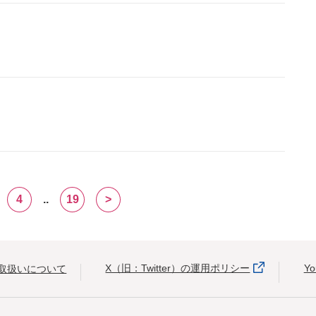
4
..
19
>
X（旧：Twitter）の運用ポリシー
Y
取扱いについて