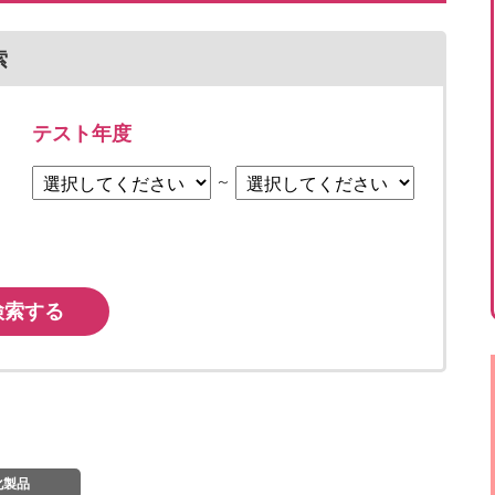
索
テスト年度
～
検索する
化製品