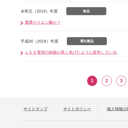
令和元（2019）年度
食品
重曹かクエン酸か？
平成30（2018）年度
電化製品
ＬＥＤ電球の樹脂が黒く焦げたように変色している
1
2
3
サイトマップ
サイトポリシー
個人情報の