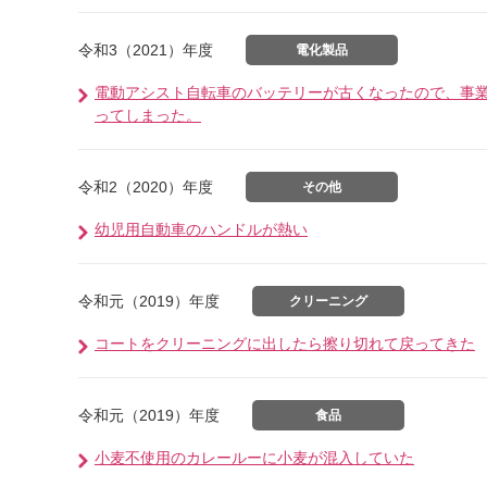
令和3（2021）年度
電化製品
電動アシスト自転車のバッテリーが古くなったので、事
ってしまった。
令和2（2020）年度
その他
幼児用自動車のハンドルが熱い
令和元（2019）年度
クリーニング
コートをクリーニングに出したら擦り切れて戻ってきた
令和元（2019）年度
食品
小麦不使用のカレールーに小麦が混入していた