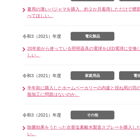
夏用の薄いパジャマを購入、約２か月着用しただけで襟
べてほしい。
令和3（2021）年度
電化製品
20年前から使っている照明器具の電球をLED電球に交換
しい。
令和3（2021）年度
家庭用品
電
半年前に購入したホームベーカリーの内釜と捏ね用の羽
脂加工に問題はないのか。
令和3（2021）年度
その他
除菌効果をうたった次亜塩素酸水製造スプレーを購入し
い。