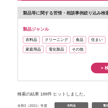
製品等に関する苦情・相談事例絞り込み検
製品ジャンル
衣料品
クリーニング
食品
住まい
家庭用品
電化製品
その他
> 
検索の結果 189件 ヒットしました。
令和3（2021）年度
衣料品
電