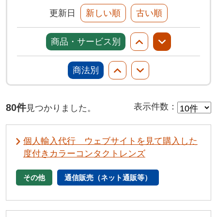
更新日
新しい順
古い順
商品・サービス別
商法別
80件
表示件数
：
見つかりました。
個人輸入代行 ウェブサイトを見て購入した
度付きカラーコンタクトレンズ
その他
通信販売（ネット通販等）