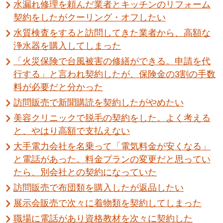
水漏れ修理を頼んだ業者とキッチンのリフォーム
契約をしたがクーリング・オフしたい
水質検査をすると訪問してきた業者から、高額な
浄水器を購入してしまった
「火災保険で台風被害の修繕ができる。申請を代
行する」と言われ契約したが、保険金の3割の手数
料が必要だと分かった
訪問販売で新聞購読を契約したがやめたい
美容クリニックで脱毛の契約をした。よく考える
と、やはり高額で支払えない
大手電力会社を名乗って「電気料金が安くなる」
と電話があった。料金プランの変更だと思ってい
たら、別会社との契約になっていた
訪問販売で布団類を購入したが返品したい
展示会販売で次々に着物類を契約してしまった
職場に電話があり資格教材を次々に契約した