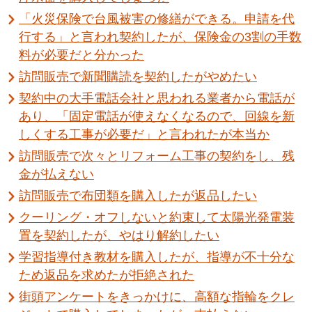
「火災保険で台風被害の修繕ができる。申請を代
行する」と言われ契約したが、保険金の3割の手数
料が必要だと分かった
訪問販売で新聞購読を契約したがやめたい
契約中の大手電話会社と思われる業者から電話が
あり、「固定電話が使えなくなるので、回線を新
しくする工事が必要だ」と言われたが本当か
訪問販売で次々とリフォーム工事の契約をし、残
金が払えない
訪問販売で布団類を購入したが返品したい
クーリング・オフしないと約束して太陽光発電装
置を契約したが、やはり解約したい
学習指導付き教材を購入したが、指導が不十分な
ため返品を求めたが拒絶された
街頭アンケートをきっかけに、高額な指輪をクレ