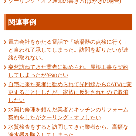
クーリング・オフ通知の書き方(はがきの場合)
関連事例
電力会社をかたる電話で「給湯器の点検に行く」
と言われ了承してしまった。訪問を断りたいが連
絡が取れない。
突然訪ねてきた業者に勧められ、屋根工事を契約
してしまったがやめたい
自宅に来た業者に勧められて光回線からCATVに変
更することにしたが、家族に反対されたので取消
したい
水漏れ修理を頼んだ業者とキッチンのリフォーム
契約をしたがクーリング・オフしたい
水質検査をすると訪問してきた業者から、高額な
浄水器を購入してしまった