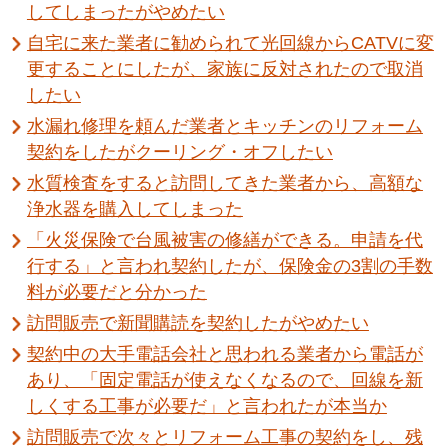
してしまったがやめたい
自宅に来た業者に勧められて光回線からCATVに変
更することにしたが、家族に反対されたので取消
したい
水漏れ修理を頼んだ業者とキッチンのリフォーム
契約をしたがクーリング・オフしたい
水質検査をすると訪問してきた業者から、高額な
浄水器を購入してしまった
「火災保険で台風被害の修繕ができる。申請を代
行する」と言われ契約したが、保険金の3割の手数
料が必要だと分かった
訪問販売で新聞購読を契約したがやめたい
契約中の大手電話会社と思われる業者から電話が
あり、「固定電話が使えなくなるので、回線を新
しくする工事が必要だ」と言われたが本当か
訪問販売で次々とリフォーム工事の契約をし、残