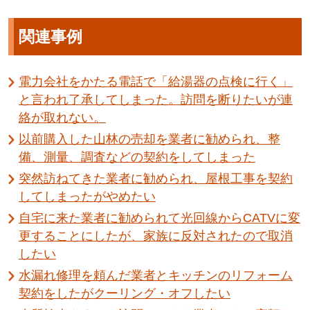
関連事例
電力会社をかたる電話で「給湯器の点検に行く」
と言われ了承してしまった。訪問を断りたいが連
絡が取れない。
以前購入した山林の売却を業者に勧められ、整
備、測量、調査などの契約をしてしまった
突然訪ねてきた業者に勧められ、屋根工事を契約
してしまったがやめたい
自宅に来た業者に勧められて光回線からCATVに変
更することにしたが、家族に反対されたので取消
したい
水漏れ修理を頼んだ業者とキッチンのリフォーム
契約をしたがクーリング・オフしたい