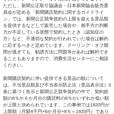
ただし、新聞公正取引協議会・日本新聞協会販売委
員会が定める「新聞購読契約に関するガイドライ
ン」では、新聞公正競争規約の上限を超える景品類
を提供するなどして販売した場合や、相手方の判断
力が不足している状態で契約したとき（認知症の
方）など、不適切な契約が行われていた場合は解約
に応ずるべきと定めています。クーリング・オフ期
間が過ぎても、勧誘方法に問題等があれば解約でき
ることもありますので、消費生活センターにご相談
ください。
新聞購読契約に伴い提供できる景品の額について
は、不当景品類及び不当表示防止法（景品表示法）3
条に基づく告示と新聞公正競争規約の中で、契約総
額の8％か６か月分の購読料の8％かいずれか低い額
が上限と決められています。この事例では1920円が
上限額（月額4千円×6か月分×8％＝1920円）であり