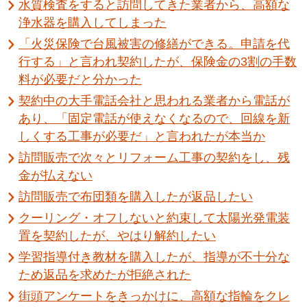
水質検査をすると訪問してきた業者から、高額な
浄水器を購入してしまった
「火災保険で台風被害の修繕ができる。申請を代
行する」と言われ契約したが、保険金の3割の手数
料が必要だと分かった
契約中の大手電話会社と思われる業者から電話が
あり、「固定電話が使えなくなるので、回線を新
しくする工事が必要だ」と言われたが本当か
訪問販売で次々とリフォーム工事の契約をし、残
金が払えない
訪問販売で布団類を購入したが返品したい
クーリング・オフしないと約束して太陽光発電装
置を契約したが、やはり解約したい
学習指導付き教材を購入したが、指導が不十分な
ため返品を求めたが拒絶された
街頭アンケートをきっかけに、高額な指輪をクレ