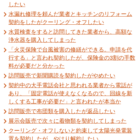
したい
水漏れ修理を頼んだ業者とキッチンのリフォーム
契約をしたがクーリング・オフしたい
水質検査をすると訪問してきた業者から、高額な
浄水器を購入してしまった
「火災保険で台風被害の修繕ができる。申請を代
行する」と言われ契約したが、保険金の3割の手数
料が必要だと分かった
訪問販売で新聞購読を契約したがやめたい
契約中の大手電話会社と思われる業者から電話が
あり、「固定電話が使えなくなるので、回線を新
しくする工事が必要だ」と言われたが本当か
訪問販売で布団類を購入したが返品したい
展示会販売で次々に着物類を契約してしまった
クーリング・オフしないと約束して太陽光発電装
置を契約したが、やはり解約したい