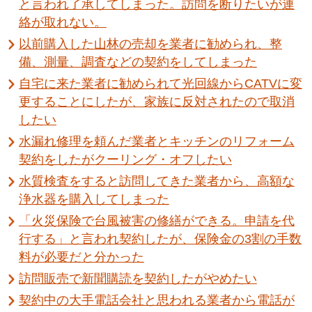
と言われ了承してしまった。訪問を断りたいが連
絡が取れない。
以前購入した山林の売却を業者に勧められ、整
備、測量、調査などの契約をしてしまった
自宅に来た業者に勧められて光回線からCATVに変
更することにしたが、家族に反対されたので取消
したい
水漏れ修理を頼んだ業者とキッチンのリフォーム
契約をしたがクーリング・オフしたい
水質検査をすると訪問してきた業者から、高額な
浄水器を購入してしまった
「火災保険で台風被害の修繕ができる。申請を代
行する」と言われ契約したが、保険金の3割の手数
料が必要だと分かった
訪問販売で新聞購読を契約したがやめたい
契約中の大手電話会社と思われる業者から電話が