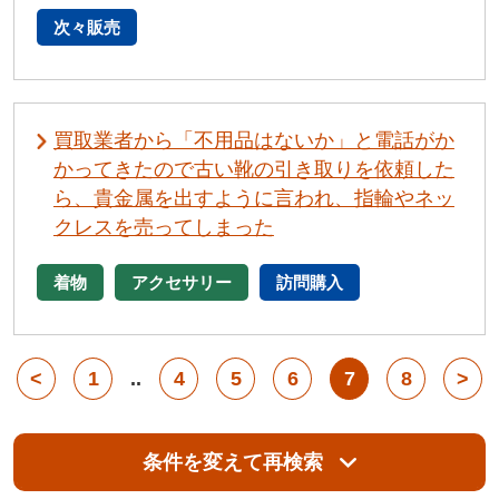
次々販売
買取業者から「不用品はないか」と電話がか
かってきたので古い靴の引き取りを依頼した
ら、貴金属を出すように言われ、指輪やネッ
クレスを売ってしまった
着物
アクセサリー
訪問購入
<
1
..
4
5
6
7
8
>
条件を変えて再検索