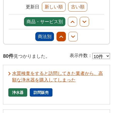
更新日
新しい順
古い順
商品・サービス別
商法別
80件
表示件数
：
見つかりました。
水質検査をすると訪問してきた業者から、高
額な浄水器を購入してしまった
浄水器
訪問販売