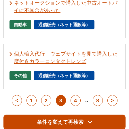
ネットオークションで購入した中古オートバ
イに不具合があった
自動車
通信販売（ネット通販等）
個人輸入代行 ウェブサイトを見て購入した
度付きカラーコンタクトレンズ
その他
通信販売（ネット通販等）
<
1
2
3
4
..
8
>
条件を変えて再検索